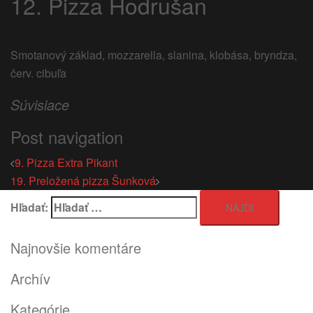
12. Pizza Hodrušan
Smotanový základ, mozzarella, slanina, klobása, bryndza,
červ. cibuľa
Súvisiace
Post navigation
9. Pizza Extra Pikant
19. Preložená pizza Šunková
Hľadať:
Najnovšie komentáre
Archív
Kategórie