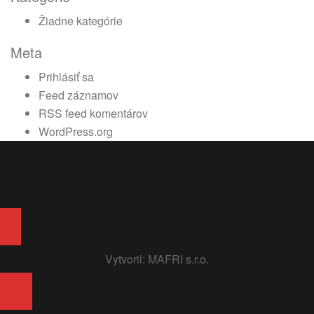
Žiadne kategórie
Meta
Prihlásiť sa
Feed záznamov
RSS feed komentárov
WordPress.org
Vytvoril:
MAFRI s.r.o.